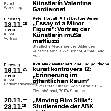
Künstlerin Valentine
Kunst
Workshop
Gardiennet
Péter Horváth Artist Lecture Series
Dienstag
„Essay of a Minor
18.11.
25
Figure“: Vortrag der
18:00
Künstlerin muSa
Kunst
Vortrag
mattiuzzi
Staatliche Akademie der Bildenden
Künste: Campus Weißenhof, Altbau, Alte
Aula
Aktuelle gesellschaftliche und politisch
Dienstag
kunst kontrovers 12:
18.11.
25
„Erinnerung im
19:00
öffentlichen Raum“
Kunst
Podiumsdiskussion
Universität Stuttgart, Keplerstraße 17, K2,
Tiefenhörsaal, 70174 Stuttgart
—
20.11.
„Moving Film Stills“:
Studierende der ABK
28.11.
25