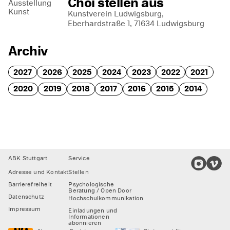
Choi stellen aus
Ausstellung
Kunst
Kunstverein Ludwigsburg,
Eberhardstraße 1, 71634 Ludwigsburg
Archiv
2027
2026
2025
2024
2023
2022
2021
2020
2019
2018
2017
2016
2015
2014
Footer
ABK Stuttgart
Service
Adresse und Kontakt
Stellen
Barrierefreiheit
Psychologische
Beratung / Open Door
Datenschutz
Hochschulkommunikation
Impressum
Einladungen und
Informationen
abonnieren