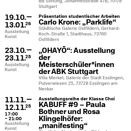
BB Stiftung, Johannesstraße 47B, 70178
Stuttgart
—
19.10.
Präsentation studentischer Arbeiten
Carlo Krone: „Parklife“
13.01.
26
Städtische Galerie Ostfildern, Gerhard-
Ausstellung
Koch-Straße 1, Stadthaus, 73760
Kunst
Ostfildern
—
23.10.
„OHAYŌ“: Ausstellung
der
23.11.
25
Meisterschüler*innen
Ausstellung
Kunst
der ABK Stuttgart
Villa Merkel, Galerie der Stadt Esslingen,
Pulverwiesen 25, 73728 Esslingen am
Neckar
—
11.11.
Ausstellungsreihe der Klasse Choi
KABUFF #9 – Paula
12.11.
25
Bothner und Rosa
17:00
Klingelhöfer:
– 21:00
Ausstellung
„manifesting“
Kunst