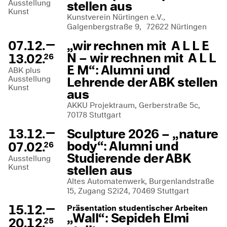
Ausstellung
stellen aus
Kunst
Kunstverein Nürtingen e.V.,
Galgenbergstraße 9, 72622 Nürtingen
—
07.12.
„wir rechnen mit A L L E
N – wir rechnen mit A L L
13.02.
26
E M“: Alumni und
ABK plus
Ausstellung
Lehrende der ABK stellen
Kunst
aus
AKKU Projektraum, Gerberstraße 5c,
70178 Stuttgart
—
13.12.
Sculpture 2026 – „nature
body“: Alumni und
07.02.
26
Studierende der ABK
Ausstellung
Kunst
stellen aus
Altes Automatenwerk, Burgenlandstraße
15, Zugang S2i24, 70469 Stuttgart
—
15.12.
Präsentation studentischer Arbeiten
„Wall“: Sepideh Elmi
20.12.
25