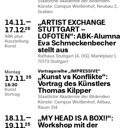
Staatliche Akademie der Bildenden
Künste: Campus Weißenhof, Neubau 2,
Graben
—
14.11.
„ARTIST EXCHANGE
STUTTGART –
17.12.
25
LOFOTEN“: ABK-Alumna
ABK plus
Ausstellung
Eva Schmeckenbecher
Kunst
stellt aus
Rathaus Stuttgart (4. OG), Marktplatz 1,
70173 Stuttgart
Vortragsreihe „IMPRESSIVE“
Montag
„Kunst vs Konflikte“:
17.11.
25
Vortrag des Künstlers
18:30
Thomas Kilpper
Kunst
Vortrag
Staatliche Akademie der Bildenden
Künste: Campus Weißenhof, Altbau,
Raum 314
—
18.11.
„MY HEAD IS A BOX!!“:
Workshop mit der
19.11.
25