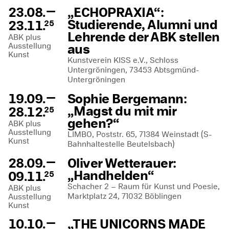
—
23.08.
„ECHOPRAXIA“:
Studierende, Alumni und
23.11.
25
Lehrende der ABK stellen
ABK plus
Ausstellung
aus
Kunst
Kunstverein KISS e.V., Schloss
Untergröningen, 73453 Abtsgmünd-
Untergröningen
—
19.09.
Sophie Bergemann:
„Magst du mit mir
28.12.
25
gehen?“
ABK plus
Ausstellung
LIMBO, Poststr. 65, 71384 Weinstadt (S-
Kunst
Bahnhaltestelle Beutelsbach)
—
28.09.
Oliver Wetterauer:
„Handhelden“
09.11.
25
Schacher 2 – Raum für Kunst und Poesie,
ABK plus
Marktplatz 24, 71032 Böblingen
Ausstellung
Kunst
—
10.10.
„THE UNICORNS MADE