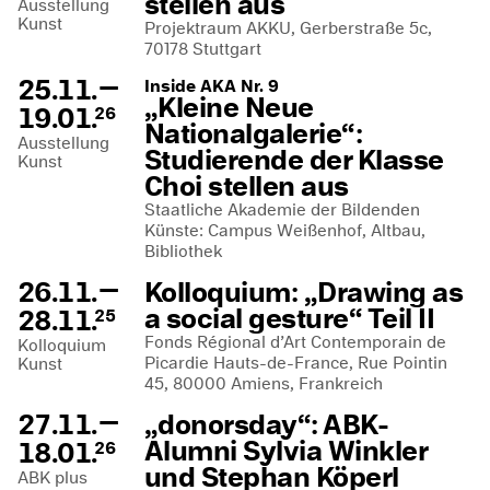
stellen aus
Ausstellung
Kunst
Projektraum AKKU, Gerberstraße 5c,
70178 Stuttgart
—
25.11.
Inside AKA Nr. 9
„Kleine Neue
19.01.
26
Nationalgalerie“:
Ausstellung
Studierende der Klasse
Kunst
Choi stellen aus
Staatliche Akademie der Bildenden
Künste: Campus Weißenhof, Altbau,
Bibliothek
—
26.11.
Kolloquium: „Drawing as
a social gesture“ Teil II
28.11.
25
Fonds Régional d’Art Contemporain de
Kolloquium
Picardie Hauts-de-France, Rue Pointin
Kunst
45, 80000 Amiens, Frankreich
—
27.11.
„donorsday“: ABK-
Alumni Sylvia Winkler
18.01.
26
und Stephan Köperl
ABK plus