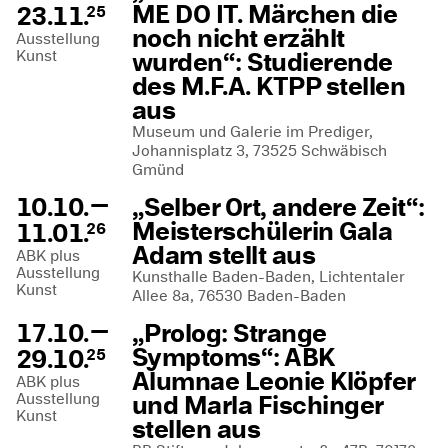
ME DO IT. Märchen die
23.11.
25
noch nicht erzählt
Ausstellung
Kunst
wurden“: Studierende
des M.F.A. KTPP stellen
aus
Museum und Galerie im Prediger,
Johannisplatz 3, 73525 Schwäbisch
Gmünd
—
10.10.
„Selber Ort, andere Zeit“:
Meisterschülerin Gala
11.01.
26
Adam stellt aus
ABK plus
Ausstellung
Kunsthalle Baden-Baden, Lichtentaler
Kunst
Allee 8a, 76530 Baden-Baden
—
17.10.
„Prolog: Strange
Symptoms“: ABK
29.10.
25
Alumnae Leonie Klöpfer
ABK plus
Ausstellung
und Marla Fischinger
Kunst
stellen aus