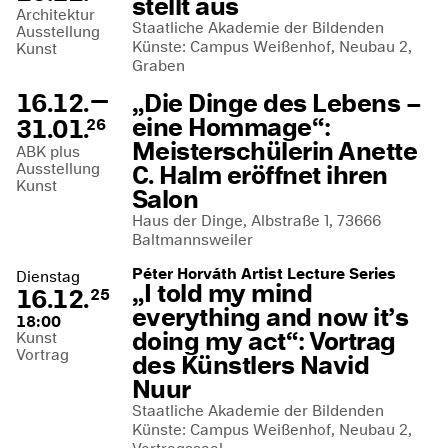
stellt aus
Architektur
Staatliche Akademie der Bildenden
Ausstellung
Künste: Campus Weißenhof, Neubau 2,
Kunst
Graben
—
16.12.
„Die Dinge des Lebens –
eine Hommage“:
31.01.
26
Meisterschülerin Anette
ABK plus
Ausstellung
C. Halm eröffnet ihren
Kunst
Salon
Haus der Dinge, Albstraße 1, 73666
Baltmannsweiler
Péter Horváth Artist Lecture Series
Dienstag
„I told my mind
16.12.
25
everything and now it’s
18:00
doing my act“: Vortrag
Kunst
Vortrag
des Künstlers Navid
Nuur
Staatliche Akademie der Bildenden
Künste: Campus Weißenhof, Neubau 2,