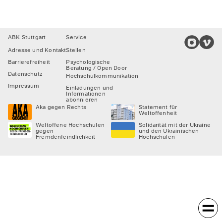
Footer
ABK Stuttgart
Service
Adresse und Kontakt
Stellen
Barrierefreiheit
Psychologische
Beratung / Open Door
Datenschutz
Hochschulkommunikation
Impressum
Einladungen und
Informationen
abonnieren
Aka gegen Rechts
Statement für
Weltoffenheit
Weltoffene Hochschulen
Solidarität mit der Ukraine
gegen
und den Ukrainischen
Fremdenfeindlichkeit
Hochschulen