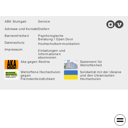
Footer
ABK Stuttgart
Service
Adresse und Kontakt
Stellen
Barrierefreiheit
Psychologische
Beratung / Open Door
Datenschutz
Hochschulkommunikation
Impressum
Einladungen und
Informationen
abonnieren
Aka gegen Rechts
Statement für
Weltoffenheit
Weltoffene Hochschulen
Solidarität mit der Ukraine
gegen
und den Ukrainischen
Fremdenfeindlichkeit
Hochschulen