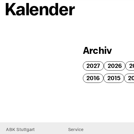
Kalender
Archiv
2027
2026
2
2016
2015
2
Footer
ABK Stuttgart
Service