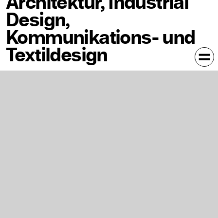
Architektur, Industrial
Design,
Kommunikations- und
Textildesign
In Kalender eintragen
Staatliche Akademie der Bildenden Künste Stuttgart,
Campus Weißenhof: Neubau 1, Glaskasten & Neubau 2,
Graben
Es stellen aus:
Architektur
(Neubau 1, Glaskasten)
Sarah Behrens, Marco Fitzthum, Sebastian Klawiter &
Hanna Noller, Kerstin Rudeck, Michael Widmayer, Michael
Troka
Industrial Design
(Neubau 2, Graben)