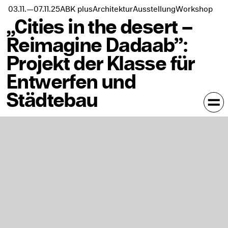
ABK plus
Architektur
Ausstellung
Workshop
03.11.
—
07.11.
25
„Cities in the desert –
Reimagine Dadaab”:
Projekt der Klasse für
Entwerfen und
Städtebau
In Kalender eintragen
Prism Towers, 15th floor, 3rd Avenue off Ngong road,
Nairobi, Kenia
Die Ausstellung präsentiert das Projekt „Dadaab. Cities in
the desert.” der Klasse für Entwerfen und Städtebau der
ABK Stuttgart sowie die Publikation „Women of Dadaab”