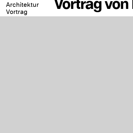
Vortrag von
Architektur
Vortrag
In Kalender
eintragen
Staatliche Akademie
der Bildenden
Künste: Campus
Weißenhof, Neubau
2, Vortragssaal
Der Jour Fixe der 
Unter dem Titel „Di
Positionen zu Digit