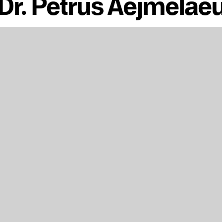
 Dr. Petrus Aejmela
Fachgruppe Architektur der ABK Stuttgart geht in e
gital“ lotet die Gesprächsreihe mittels dreier Vortr
alität in der Architektur aus, besonders im Hinblick