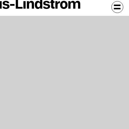
eus-Lindström
ine neue Runde!
äge aktuelle
 auf die