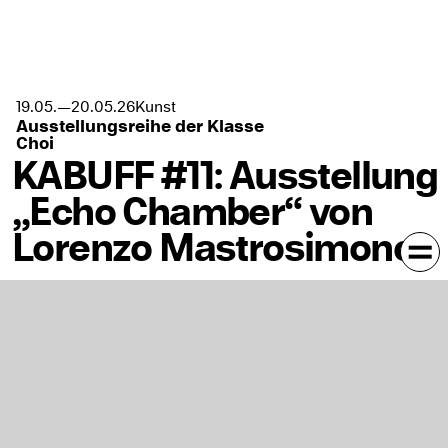
Kunst
19.05.
—
20.05.
26
Ausstellungsreihe der Klasse
Choi
KABUFF #11: Ausstellung
„Echo Chamber“ von
Lorenzo Mastrosimone
In Kalender eintragen
Staatliche Akademie der Bildenden Künste: Campus
Weißenhof, Neubau 2, Graben
Eröffnung: Dienstag, 19. Mai 2026, 17–21 Uhr