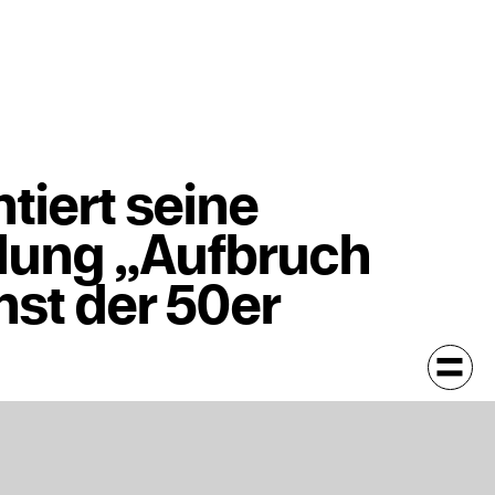
tiert seine
llung „Aufbruch
st der 50er