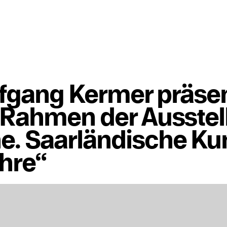
lfgang Kermer präsen
 Rahmen der Ausste
. Saarländische Kun
hre“