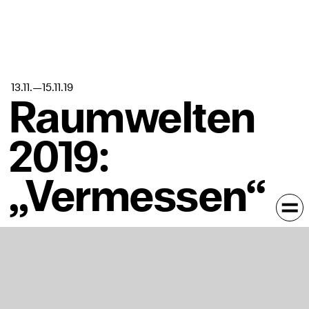
13.11.
—
15.11.
19
Raumwelten
2019:
„Vermessen“
In Kalender eintragen
Akademie für Darstellende Kunst Baden-Württemberg,
Akademiehof 1, 71638 Ludwigsburg