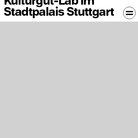
Kulturgut-Lab im
Stadtpalais Stuttgart
In Kalender eintragen
StadtPalais – Museum für Stuttgart, Konrad-Adenauer-
Straße 2, 70173 Stuttgart
Am Europäischen Tag der Restaurierung stellt die ABK
Stuttgart ihre fünf Studiengänge im Bereich der
Konservierung und Restaurierung im StadtPalais
Stuttgart vor.
Das Kulturgut-Lab, eine kleine, mobile Ausstellung, die
von den Studiengängen der Restaurierung an der ABK
Stuttgart entwickelt wurde, zeigt Besucher*innen wie
Kunstwerke und Kulturgut untersucht, Konzepte erstellt
und Methoden entwickelt werden, um die Objekte zu
erhalten, die unser kulturelles Erbe ausmachen: vom