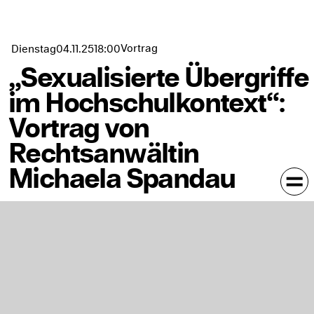
Vortrag
Dienstag
04.11.
25
18:00
„Sexualisierte Übergriffe
im Hochschulkontext“:
Vortrag von
Rechtsanwältin
Michaela Spandau
In Kalender eintragen
Staatliche Akademie der Bildenden Künste: Campus
Weißenhof, Neubau 2, Vortragssaal