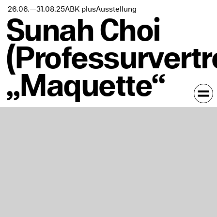
ABK plus
Ausstellung
26.06.
—
31.08.
25
Sunah Choi
(Professurvertr
„Maquette“
In Kalender eintragen
GROTTO, Bartningallee 5, 10557 Berlin
Eröffnung: Donnerstag, 26. Juni 2025, 18 Uhr
Laufzeit: 27.06.–31.08.2025
Öffnungszeiten: Mi–Sa 14–17 Uhr
Im Zentrum der Ausstellung von Sunah Choi,