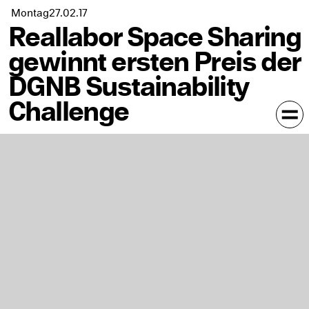
Montag
27.02.
17
Reallabor Space Sharing
gewinnt ersten Preis der
DGNB Sustainability
Challenge
Das Forschungsprojekt „Reallabor Space Sharing“ der
Fachgruppe Architektur an der ABK Stuttgart unter der
Leitung von Prof. Matthias Rudolph wurde bei der sog.
DGNB Sustainability Challenge im Rahmen des DGNB
Hochschultags mit dem ersten Preis ausgezeichnet. In
Kooperation mit über 40 Universitäten und Hochschulen
verfolgt die Deutsche Gesellschaft für Nachhaltiges
Bauen e.V. (DGNB) das Ziel, das Wissen rund um das
nachhaltige Bauen in die Breite zu tragen und arbeitet