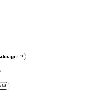
sdesign
841
e
68