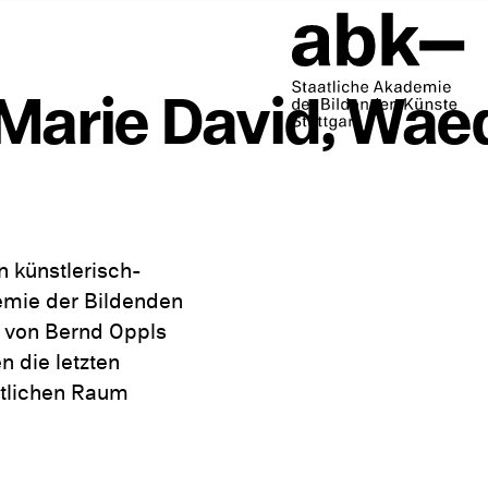
Marie David, Waed
n künstlerisch-
emie der Bildenden
e von Bernd Oppls
n die letzten
ntlichen Raum