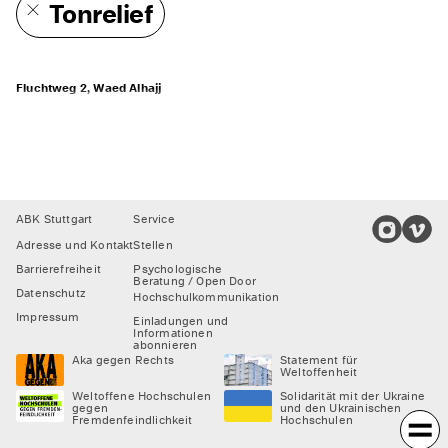
Tonrelief
Fluchtweg 2, Waed Alhajj
Footer
ABK Stuttgart
Service
Adresse und Kontakt
Stellen
Barrierefreiheit
Psychologische
Beratung / Open Door
Datenschutz
Hochschulkommunikation
Impressum
Einladungen und
Informationen
abonnieren
Aka gegen Rechts
Statement für
Weltoffenheit
Weltoffene Hochschulen
Solidarität mit der Ukraine
gegen
und den Ukrainischen
Fremdenfeindlichkeit
Hochschulen