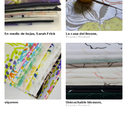
En medio de hojas, Sarah Frick
La casa del limone,
Franka Stefani
vigorem
Untouchable blossom,
Franka Stefani