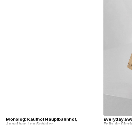
Monolog: Kaufhof Hauptbahnhof,
Everyday aw
Jonathan Leo Schäfer
Felix de Cler