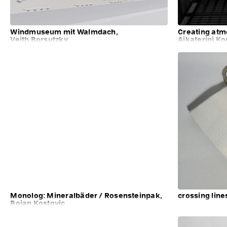
Windmuseum mit Walmdach,
Creating at
Veith Borsutzky
Aikaterini K
Monolog: Mineralbäder / Rosensteinpak,
crossing lines
Bojan Kostovic