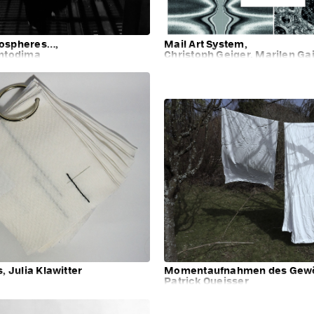
mospheres…,
Mail Art System,
ontodima
Christoph Geiger, Marilen Ga
, Julia Klawitter
Momentaufnahmen des Gewö
Patrick Queisser