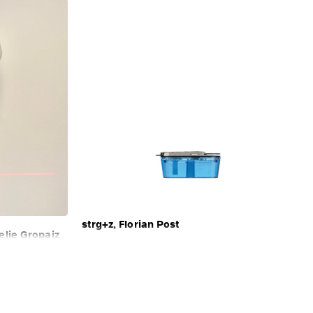
strg+z, Florian Post
elie Gropaiz