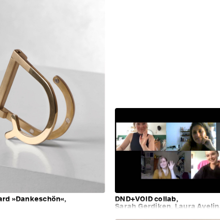
ard »Dankeschön«,
DND+VOID collab,
k
Sarah Gerdiken, Laura Aveli