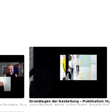
Grundlagen der Gestaltung – Publikation: Hyb
na Teschke, Eva Henle
Jana Rzehak, Mark Julien Hahn, Amelie Gropa