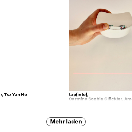
, Tsz Yan Ho
tap(into),
Carmina Sophia Glöckler, Am
Mehr laden