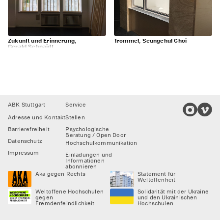
Zukunft und Erinnerung,
Trommel, Seungchul Choi
Gerald Schnaidt
Footer
ABK Stuttgart
Service
Adresse und Kontakt
Stellen
Barrierefreiheit
Psychologische
Beratung / Open Door
Datenschutz
Hochschulkommunikation
Impressum
Einladungen und
Informationen
abonnieren
Aka gegen Rechts
Statement für
Weltoffenheit
Weltoffene Hochschulen
Solidarität mit der Ukraine
gegen
und den Ukrainischen
Fremdenfeindlichkeit
Hochschulen