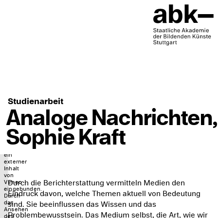
Studienarbeit
Analoge Nachrichten,
Sophie Kraft
An
dieser
Stelle
ist
ein
externer
Inhalt
von
Durch die Berichterstattung vermitteln Medien den
Vimeo
eingebunden.
Eindruck davon, welche Themen aktuell von Bedeutung
Durch
das
sind. Sie beeinflussen das Wissen und das
Ansehen
Problembewusstsein. Das Medium selbst, die Art, wie wir
des