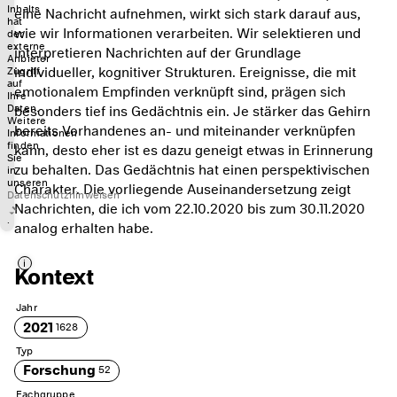
Inhalts
eine Nachricht aufnehmen, wirkt sich stark darauf aus,
hat
wie wir Informationen verarbeiten. Wir selektieren und
der
externe
interpretieren Nachrichten auf der Grundlage
Anbieter
individueller, kognitiver Strukturen. Ereignisse, die mit
Zugriff
auf
emotionalem Empfinden verknüpft sind, prägen sich
Ihre
Daten.
besonders tief ins Gedächtnis ein. Je stärker das Gehirn
Weitere
bereits Vorhandenes an- und miteinander verknüpfen
Informationen
finden
kann, desto eher ist es dazu geneigt etwas in Erinnerung
Sie
zu behalten. Das Gedächtnis hat einen perspektivischen
in
unseren
Charakter. Die vorliegende Auseinandersetzung zeigt
Datenschutzhinweisen
Nachrichten, die ich vom 22.10.2020 bis zum 30.11.2020
.
analog erhalten habe.
i
Kontext
Jahr
2021
1628
Typ
Forschung
52
Fachgruppe