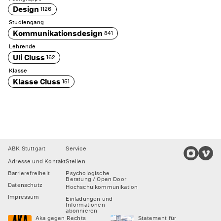
Design
1126
Studiengang
Kommunikationsdesign
841
Lehrende
Uli Cluss
162
Klasse
Klasse Cluss
151
Footer
ABK Stuttgart
Service
Adresse und Kontakt
Stellen
Barrierefreiheit
Psychologische
Beratung / Open Door
Datenschutz
Hochschulkommunikation
Impressum
Einladungen und
Informationen
abonnieren
Aka gegen Rechts
Statement für