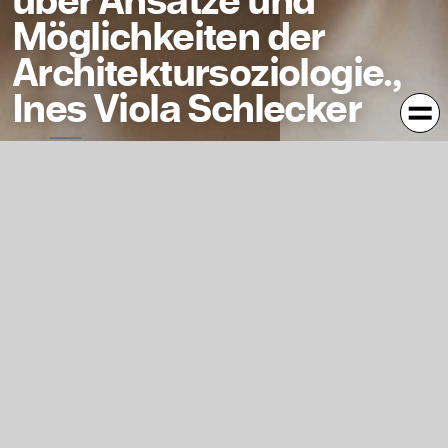
über Ansätze und
Möglichkeiten der
Architektursoziologie.,
Ines Viola Schlecker
Die Arbeit beschäftigt sich mit der Frage ob und in
welchem Ausmaß das Gebaute an gesellschaftlichen
Konstitutionsprozessen beteiligt ist. Die Soziologie als
Wissenschaft der Gesellschaft wird zum
Gesprächspartner der Architektur und liefert neue
Denkansätze. Gerade aus der Symbiose ergeben sich
interessante Perspektiven, welche das Bauen/ Planen/
Gestalten aus einer anderen Perspektive beleuchten.Die
Frage, ob die Architektur nun die Gesellschaft oder die
Gesellschaft die Architektur formt, bleibt die des Huhn
und des Ei´s.´