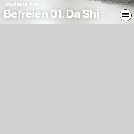
Studienarbeit
Befreien 01, Da Shi
Wie Sie sehen, werden meine Bilder oft unscharf
präsentiert, da ich diese Art von Unschärfe für sehr
schwach und unwirklich halte. Wie so viele schöne Dinge
im Leben können sie dem Klopfen nicht standhalten und
sterben. Und ich sehne mich auch danach, dass diese Art
von Sch nheit für immer in meinem Herzen bleibt.
Kontext
Jahr
2021
1628
Typ
Malerei
673
Fachgruppe