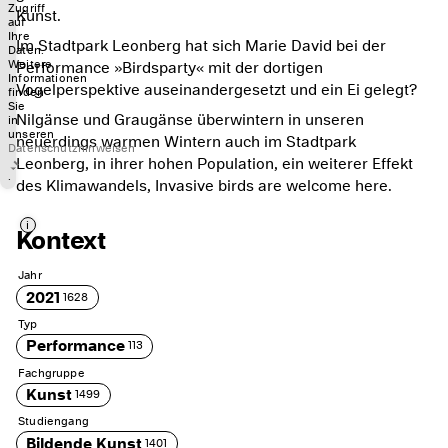
Zugriff
Kunst.
auf
Ihre
Im Stadtpark Leonberg hat sich Marie David bei der
Daten.
Weitere
Performance »Birdsparty« mit der dortigen
Informationen
Vogelperspektive auseinandergesetzt und ein Ei gelegt?
finden
Sie
Nilgänse und Graugänse überwintern in unseren
in
unseren
neuerdings warmen Wintern auch im Stadtpark
Datenschutzhinweisen
Leonberg, in ihrer hohen Population, ein weiterer Effekt
.
des Klimawandels, Invasive birds are welcome here.
i
Kontext
Jahr
2021
1628
Typ
Performance
113
Fachgruppe
Kunst
1499
Studiengang
Bildende Kunst
1401