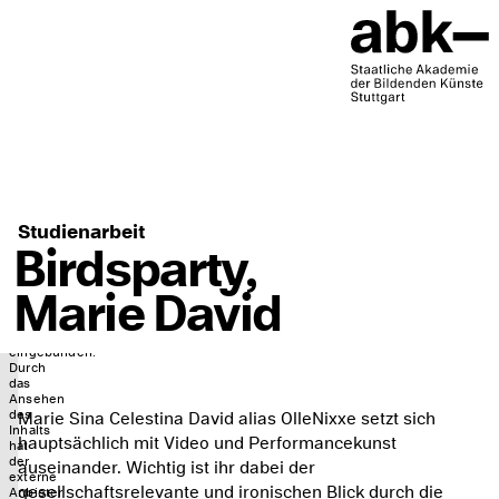
An
dieser
Studienarbeit
Stelle
Birdsparty,
ist
ein
Marie David
externer
Inhalt
von
Vimeo
eingebunden.
Durch
das
Ansehen
des
Marie Sina Celestina David alias OlleNixxe setzt sich
Inhalts
hauptsächlich mit Video und Performancekunst
hat
der
auseinander. Wichtig ist ihr dabei der
externe
gesellschaftsrelevante und ironischen Blick durch die
Anbieter