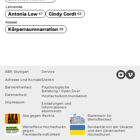
Lehrende
Antonia Low
Cindy Cordt
47
63
Klasse
Körperraumnarration
36
Footer
ABK Stuttgart
Service
Adresse und Kontakt
Stellen
Barrierefreiheit
Psychologische
Beratung / Open Door
Datenschutz
Hochschulkommunikation
Impressum
Einladungen und
Informationen
abonnieren
Aka gegen Rechts
Statement für
Weltoffenheit
Weltoffene Hochschulen
Solidarität mit der Ukraine
gegen
und den Ukrainischen
Fremdenfeindlichkeit
Hochschulen