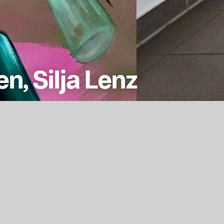
n, Silja Lenz
n möchte ich meine eigenen Recyclinggedanken du