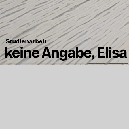
Studienarbeit
keine Angabe, Elisa
Aus dem Salz, das 
ein Kristall. Refl
Anstrengung wurde
das gezielte Erhitz
Aggregatzustand.