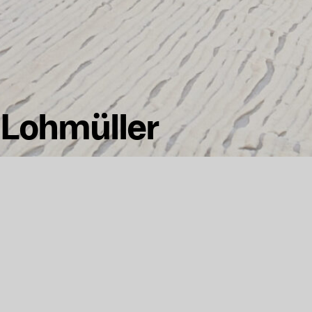
 Lohmüller
in Form von Tränen und Schweiß aus dem Körper au
extränen und emotionale Tränen sowie Schweiß aus k
n über 16 Monate hinweg gesammelt und gekühlt 
en kristallisiert das Salz zu einem Festkörper und 