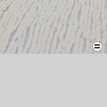
stritt, entsteht
örperlicher
aufbewahrt. Durch
wechselt seinen