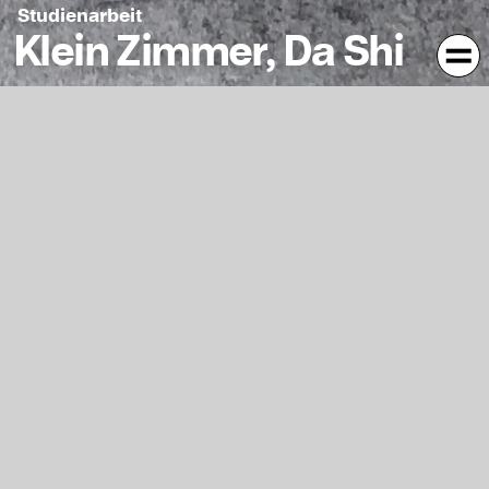
Studienarbeit
Klein Zimmer, Da Shi
Wie Sie sehen, werden meine Bilder oft unscharf
präsentiert, da ich diese Art von Unschärfe für sehr
schwach und unwirklich halte. Wie so viele schöne Dinge
im Leben können sie dem Klopfen nicht standhalten und
sterben. Und ich sehne mich auch danach, dass diese Art
von Schönheit für immer in meinem Herzen bleibt.
Kontext
Jahr
2021
1628
Typ
Malerei
673
Fachgruppe