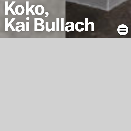
Koko,
Kai Bullach
https://player.vimeo.com/video/437570423?
dnt=1&app_id=122963&transparent=false
Ein Möbelstück auf Reisen – Koko ist Koffer und
Kommode in einem. Ähnlich wie der Überseekoffer, der
bei langen Seereisen als „Kleiderschrank2 Go“
diente, sorgt KoKo für die nötige Ordnung der
Reisegarderobe. Des Weiteren wird der Umstand
beseitigt, die eigenen Klamotten in muffige
Hotelzimmerschränke räumen zu müssen. Das Packen
des Koffers funktioniert hierbei wie beim
gewohnten Einräumen von Kleiderschrank,
beziehungsweise Kommode.