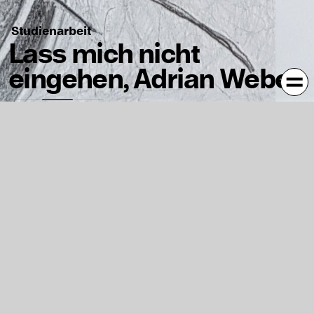
Studienarbeit
Lass mich nicht
eingehen, Adrian Weber
Die Serie „Lass mich nicht eingehen“ entstand im Juni
2020 und setzt sich mit den Gefühlen dieser Zeit
auseinander: Einsamkeit und Einengung. Genau wie die
Zimmerpflanzen, brauchen wir Zuwendung und
Fürsorge. Doch die sozialen Kontakte haben sich deutlich
verringert und man fühlt sich fast schon eingesperrt, wie
die Zimmerpflanze in ihrem Topf. Gleichzeitig zeigt die
Arbeit die Auseinandersetzung mit dem Selbst, mit
welchem man plötztlich dauerhaft konfrontiert ist.
Kontext