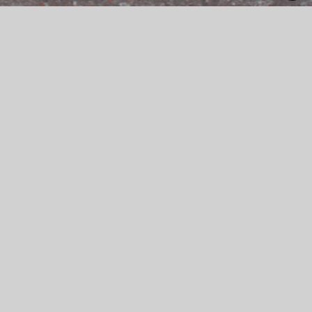
Die Fotografien sind im Rahmen des Fotoscheins
entstanden. Im Fokus liegt die Wahrnehmung der
Umgebung in Bezug auf persönliche Bindungen. Die Serie
ist in drei Teile unterteilt: der Weg, die Reise und die
Ankunft.
Kontext
Jahr
2021
1628
Typ
Fotografie
380
Fachgruppe
Design
1128
Studiengang
Kommunikationsdesign
841
Lehrende