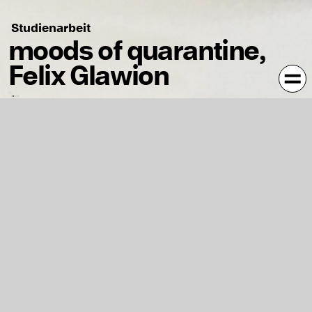
Studienarbeit
moods of quarantine,
Felix Glawion
In insgesamt 6 durchsichtigen Ferrero Rocher Boxen ist
jeweils eine Figur geformt aus Aluminiumfolie platziert.
Die Figuren vermitteln trotz ihrer sehr ungenauen Form
durch ihre Körperhaltung starke Emotionen. Diese
dargestellten Emotionen stehen repräsentativ für
unterschiedlichste Launen während der durch Covid-19
verursachten Quarantäne-Situation. Während einige
Figuren noch hoffnungsvoll aus ihrer eingeschränkten
Raum herausblicken oder gar versuchen aus diesem
Raum zu entkommen, haben andere bereits aufgegeben
und kauern sich zum Teil hoffnungslos zusammen.