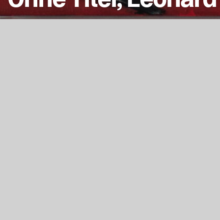
Kontext
Jahr
2020
1161
Typ
Malerei
673
Fachgruppe
Kunst
1495
Studiengang
Bildende Kunst
1
Lehrende