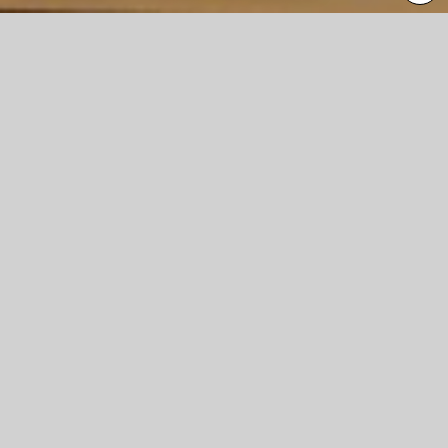
Malerei mit Ölkreiden auf Papier. Wüsstest du was hier
passiert, würdest du hier nicht nach der Wahrheit suchen.
Hier gibt es so oder so keine Passende.
Kontext
Jahr
2021
1628
Typ
Malerei
673
Fachgruppe
Kunst
1495
Studiengang
Bildende Kunst
1401
Lehrende
Andreas Opiolka
116