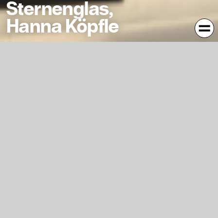
Sternenglas,
Hanna Köpfle
Das Glas soll die visuell nicht greifbare Tatsache, dass
Sterne auch tagsüber existieren verdeutlichen. Ich
möchte Fenster machen, die Sternen bei Tag auch eine
visuelle Ebene geben. Ich will mittags aus dem Fenster
schauen und an Sterne und unsere Unendlichkeit erinnert
werden. Wir haben oft so ein unglaubliches
Kurzzeitgedächtnis.
Ich möchte einen goldenen Schnitt schaffen, Nacht und
Tag als Symbiose.
Kontext