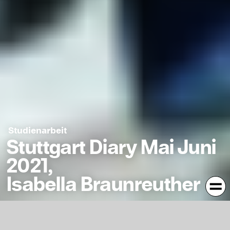
Studienarbeit
Stuttgart Diary Mai Juni
2021,
Isabella Braunreuther