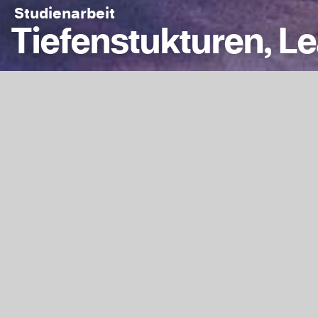
Studienarbeit
Tiefenstukturen, L
Kontext
Jahr
2021
1628
Typ
Malerei
673
Fachgruppe
Kunst
1495
Studiengang