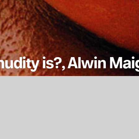
dity is?, Alwin Mai
h schon immer mal fragen. Anmietung und Gestalt
n in Stuttgart-Feuerbach.
 to ask you that«. Renting and designing large-fo