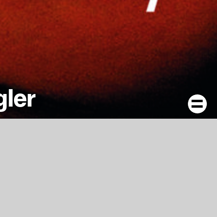
gler
ung von
rmat posters in