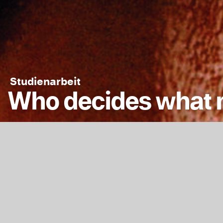
Studienarbeit
Who decides what nu
Das wollte ich dic
Großflächenplakate
»I‘ve always wanted