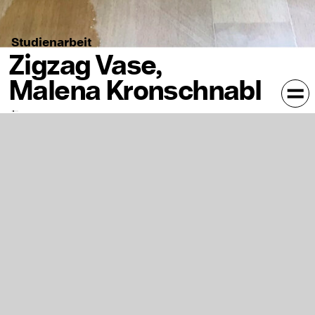
Studienarbeit
Zigzag Vase,
Malena Kronschnabl
Zigzag Vase handgegossen aus Porzellan mit
verschiedenen Farbpigmentierungen und
Farbabstufungen.
Nachdem die Grundform per Aufbautechnik aus Ton
aufgebaut wird, wird die Negativform aus Gips zu
gegossen. In die Gipsform wird flüssiges Porzellan (evtl
mit Pigment) gegossen. Nach dem Schrühbrand werden
sie nass geschliffen und nach dem Hochbrand poliert.