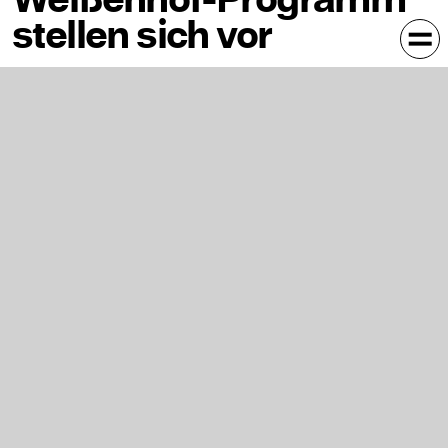
stellen sich vor
In Kalender eintragen
Staatliche Akademie der Bildenden Künste Stuttgart,
Campus Weißenhof: Neubau 2, Vortragssaal
Die Meisterschüler*innen des postgradualen Weißenhof-
Programms der Bildenden Kunst (Jahrgang 2022)
stellen ihr Portfolio und ihre Vorhaben vor.
The students of the postgraduate “Weissenhof
programme of Fine Arts” (class of 2022) present their
portfolios and projects.
Jan Hottmann
Marlon Lanziner
Claudia Magdalena Merk
Jihye Park