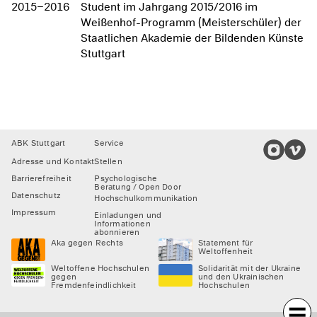
2015–2016
Student im Jahrgang 2015/2016 im
Weißenhof-Programm (Meisterschüler) der
Staatlichen Akademie der Bildenden Künste
Stuttgart
Footer
ABK Stuttgart
Service
Adresse und Kontakt
Stellen
Barrierefreiheit
Psychologische
Beratung / Open Door
Datenschutz
Hochschulkommunikation
Impressum
Einladungen und
Informationen
abonnieren
Aka gegen Rechts
Statement für
Weltoffenheit
Weltoffene Hochschulen
Solidarität mit der Ukraine
gegen
und den Ukrainischen
Fremdenfeindlichkeit
Hochschulen