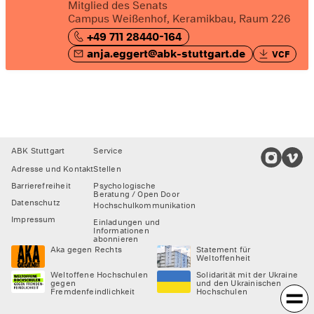
Mitglied des Senats
Campus Weißenhof, Keramikbau, Raum 226
+49 711 28440-164
anja.eggert@abk-stuttgart.de
VCF
Footer
ABK Stuttgart
Service
Adresse und Kontakt
Stellen
Barrierefreiheit
Psychologische
Beratung / Open Door
Datenschutz
Hochschulkommunikation
Impressum
Einladungen und
Informationen
abonnieren
Aka gegen Rechts
Statement für
Weltoffenheit
Weltoffene Hochschulen
Solidarität mit der Ukraine
gegen
und den Ukrainischen
Fremdenfeindlichkeit
Hochschulen