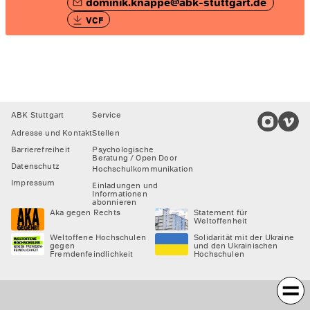
dominik.knappe@abk-stuttgart.de
VCF
Footer
ABK Stuttgart
Service
Adresse und Kontakt
Stellen
Barrierefreiheit
Psychologische
Beratung / Open Door
Datenschutz
Hochschulkommunikation
Impressum
Einladungen und
Informationen
abonnieren
Aka gegen Rechts
Statement für
Weltoffenheit
Weltoffene Hochschulen
Solidarität mit der Ukraine
gegen
und den Ukrainischen
Fremdenfeindlichkeit
Hochschulen