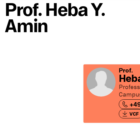
Prof. Heba Y.
Amin
Prof.
Heba
Profess
Campus
+49
VCF