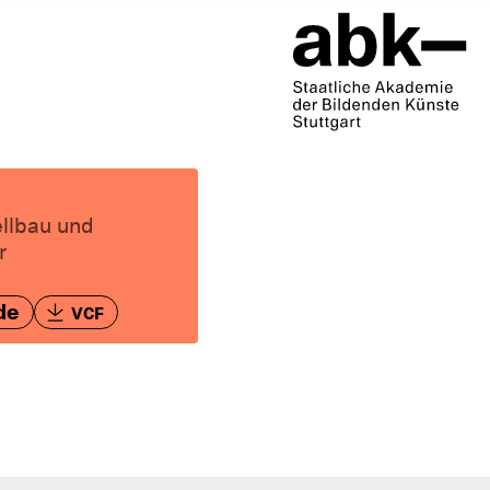
ellbau und
r
de
VCF