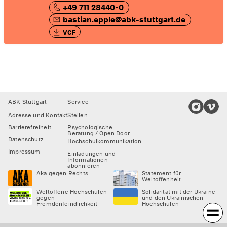
+49 711 28440-0
bastian.epple@abk-stuttgart.de
VCF
Footer
ABK Stuttgart
Service
Adresse und Kontakt
Stellen
Barrierefreiheit
Psychologische
Beratung / Open Door
Datenschutz
Hochschulkommunikation
Impressum
Einladungen und
Informationen
abonnieren
Aka gegen Rechts
Statement für
Weltoffenheit
Weltoffene Hochschulen
Solidarität mit der Ukraine
gegen
und den Ukrainischen
Fremdenfeindlichkeit
Hochschulen