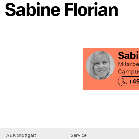
Sabine Florian
Sabi
Mitarbe
Campus
+49
Footer
ABK Stuttgart
Service