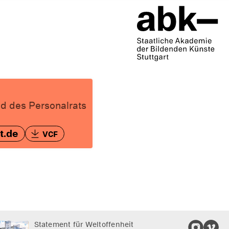
ied des Personalrats
t.de
VCF
Statement für Weltoffenheit