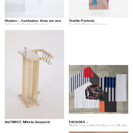
Illusion – Confusion. How we see
Textile Portrait,
things, Katharina Nunner
Sophie Ringgenburger
theTWIST, Mirela Gospocic
FACADES –
Wahlverwandtschaften von Mode
und Interior, Leonie Holfelder