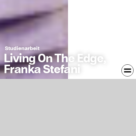
Studienarbeit
Living On The Edge,
Franka Stefani
Die Diplomarbeit „Living On The Edge“ untersucht textile
Gestaltung im Spannungsfeld zwischen Kunst, Design und
Raum. Im Zentrum steht eine Serie von Objekten, in
denen unterschiedliche Materialien – Textil, Porzellan und
Holz – aufeinandertreffen. Ihre Gegensätze in Haptik,
Struktur und Funktion eröffnen neue gestalterische