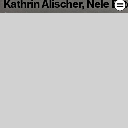
Kathrin Alischer, Nele Es
Szenografische Inszenierung des Kubus im
Kunstmuseum Stuttgart für die Ausstellung
»zwischen system&intuition – Konkrete
Künstlerinnen« – Realisierung (Teil II)
Aufbauend auf einem interdisziplinären Entwurfsseminar
im Wintersemester gestalteten und realisierten vier
Studentinnen aus den Studiengängen Architektur,
Industrial Design und Textildesign die
Ausstellungsarchitektur in Form von Vitrinen und
Sitzgelegenheiten für die Ausstellung »zwischen
system&intuition – Konkrete Künstlerinnen«, die vom
26.06.2021 bis zum 17.10.2021 im Kubus des
Kunstmuseum Stuttgart stattfindet.
Durch die szenografische Gestaltung wird ein Raum
geschaffen, in dem die Besucher*innen einen vielfältigen
Einblick in die Welt der Konkreten Künstlerinnen erhalten.