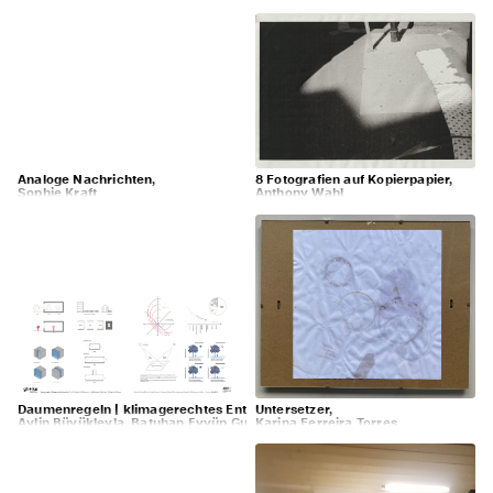
Analoge Nachrichten,
8 Fotografien auf Kopierpapier,
Sophie Kraft
Anthony Wahl
Daumenregeln | klimagerechtes Entwerfen,
Untersetzer,
Aylin Büyükleyla, Batuhan Eyyüp Gugeler, Leandra Heine, Eva Henle, Niel
Karina Ferreira Torres