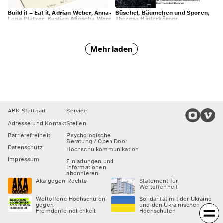
Build it – Eat it, Adrian Weber, Anna-
Büschel, Bäumchen und Sporen,
Lena Platzer, Bastian Aljoscha Werner, Karl Rothe, Lena Gössel, Lena Taeg
Theresa Hinterkörner
Mehr laden
Footer
ABK Stuttgart
Service
Adresse und Kontakt
Stellen
Barrierefreiheit
Psychologische
Beratung / Open Door
Datenschutz
Hochschulkommunikation
Impressum
Einladungen und
Informationen
abonnieren
Aka gegen Rechts
Statement für
Weltoffenheit
Weltoffene Hochschulen
Solidarität mit der Ukraine
gegen
und den Ukrainischen
Fremdenfeindlichkeit
Hochschulen